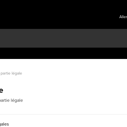
Alle
 partie légale
e
rtie légale
gales