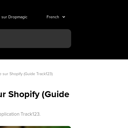
r sur Dropmagic
 sur Shopify (Guide Track123)
ur Shopify (Guide
pplication Track123.