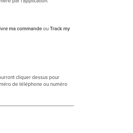
néré par l'application.
ivre ma commande
ou
Track my
.
ourront cliquer dessus pour
numéro de téléphone ou numéro