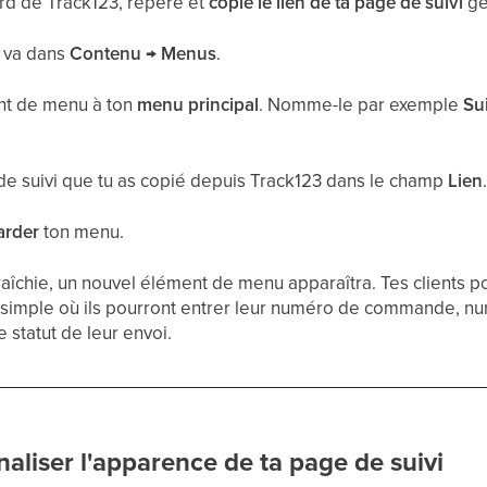
rd de Track123, repère et
copie le lien de ta page de suivi
gé
, va dans
Contenu
→
Menus
.
nt de menu à ton
menu principal
. Nomme-le par exemple
Su
e de suivi que tu as copié depuis Track123 dans le champ
Lien
arder
ton menu.
raîchie, un nouvel élément de menu apparaîtra. Tes clients p
e simple où ils pourront entrer leur numéro de commande, 
e statut de leur envoi.
naliser l'apparence de ta page de suivi