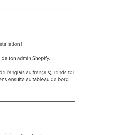
e
tallation !
e de ton admin Shopify.
 l'anglais au français), rends-toi
iens ensuite au tableau de bord