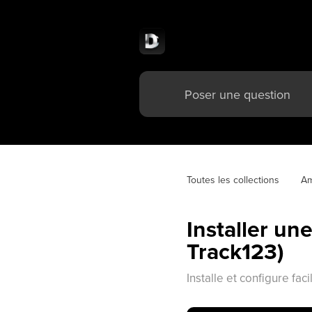
Toutes les collections
Am
Installer u
Track123)
Installe et configure fa