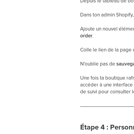
Depuis le tableau de bo
Dans ton admin Shopify
Ajoute un nouvel éléme
order
.
Colle le lien de la pag
N'oublie pas de
sauveg
Une fois ta boutique raf
accéder à une interfac
de suivi pour consulter l
Étape 4 : Person