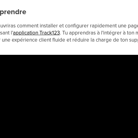
pprendre
couvriras comment installer et configurer rapidement une pa
sant l'
application Track123
. Tu apprendras à l'intégrer à ton 
r une expérience client fluide et réduire la charge de ton sup